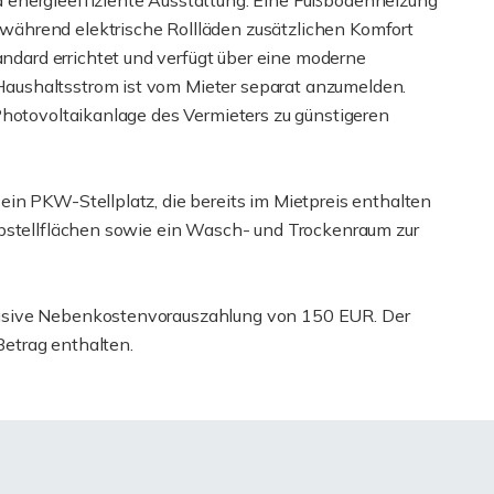
 energieeffiziente Ausstattung. Eine Fußbodenheizung
ährend elektrische Rollläden zusätzlichen Komfort
ard errichtet und verfügt über eine moderne
aushaltsstrom ist vom Mieter separat anzumelden.
Photovoltaikanlage des Vermieters zu günstigeren
in PKW-Stellplatz, die bereits im Mietpreis enthalten
abstellflächen sowie ein Wasch- und Trockenraum zur
usive Nebenkostenvorauszahlung von 150 EUR. Der
 Betrag enthalten.