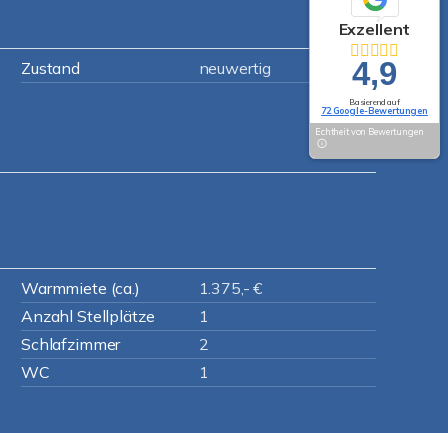
Exzellent
4,9
Zustand
neuwertig
Basierend auf
72 Google-Bewertungen
Echtheit von Bewertungen
Warmmiete (ca.)
1.375,- €
Anzahl Stellplätze
1
Schlafzimmer
2
WC
1