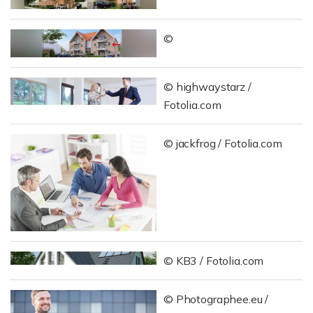
©
© highwaystarz /
Fotolia.com
© jackfrog / Fotolia.com
© KB3 / Fotolia.com
© Photographee.eu /