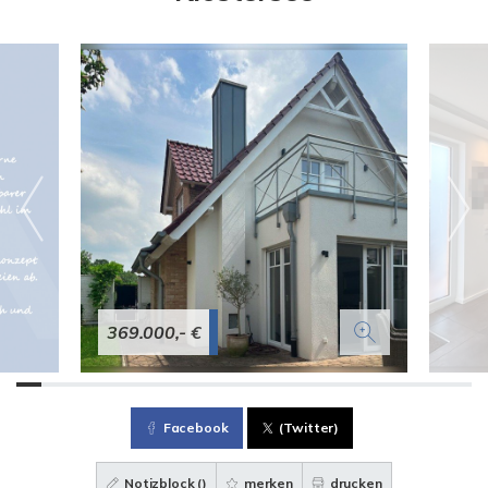
369.000,- €
Facebook
(Twitter)
Notizblock (
)
merken
drucken