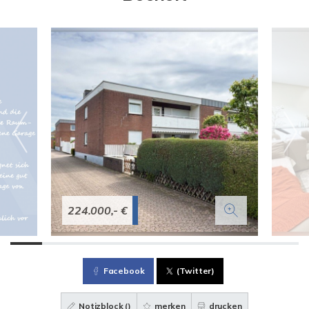
224.000,- €
Facebook
(Twitter)
Notizblock (
)
merken
drucken