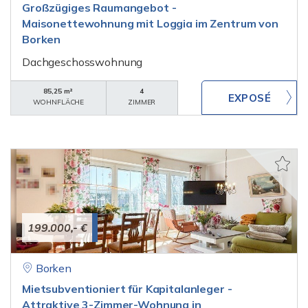
Großzügiges Raumangebot -
Maisonettewohnung mit Loggia im Zentrum von
Borken
Dachgeschosswohnung
85,25 m²
4
WOHNFLÄCHE
ZIMMER
199.000,- €
Borken
Mietsubventioniert für Kapitalanleger -
Attraktive 3-Zimmer-Wohnung in