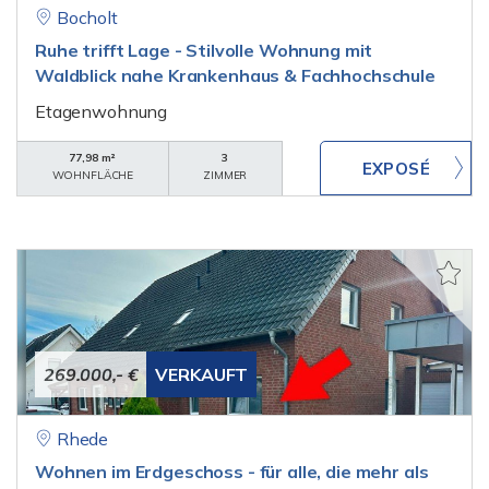
Bocholt
Ruhe trifft Lage - Stilvolle Wohnung mit
Waldblick nahe Krankenhaus & Fachhochschule
Etagenwohnung
77,98 m²
3
WOHNFLÄCHE
ZIMMER
269.000,- €
VERKAUFT
Rhede
Wohnen im Erdgeschoss - für alle, die mehr als