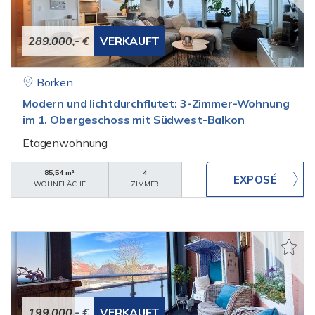
289.000,- €
VERKAUFT
Borken
Modern und lichtdurchflutet: 3-Zimmer-Wohnung
im 1. Obergeschoss mit Südwest-Balkon
Etagenwohnung
85,54 m²
4
WOHNFLÄCHE
ZIMMER
199.000,- €
VERKAUFT