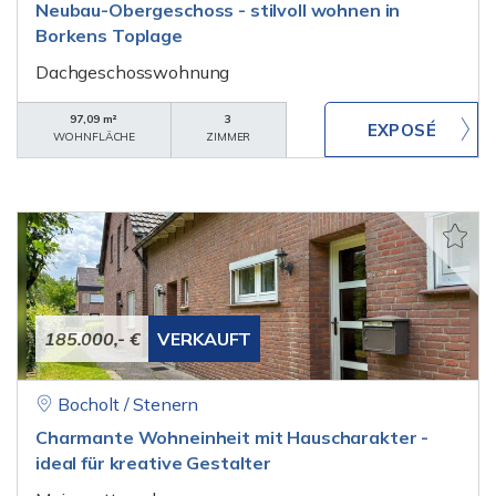
Neubau-Obergeschoss - stilvoll wohnen in
Borkens Toplage
Dachgeschosswohnung
97,09 m²
3
WOHNFLÄCHE
ZIMMER
185.000,- €
VERKAUFT
Bocholt / Stenern
Charmante Wohneinheit mit Hauscharakter -
ideal für kreative Gestalter