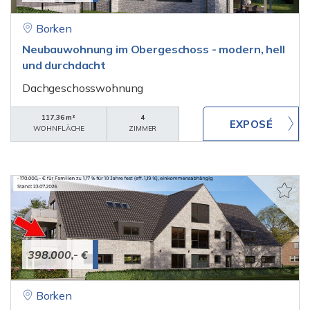
Borken
Neubauwohnung im Obergeschoss - modern, hell
und durchdacht
Dachgeschosswohnung
117,36 m²
4
WOHNFLÄCHE
ZIMMER
398.000,- €
Borken