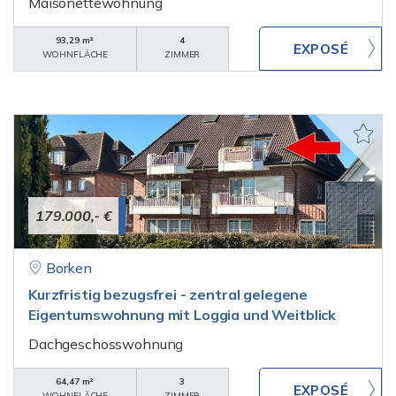
Maisonettewohnung
93,29 m²
4
WOHNFLÄCHE
ZIMMER
179.000,- €
Borken
Kurzfristig bezugsfrei - zentral gelegene
Eigentumswohnung mit Loggia und Weitblick
Dachgeschosswohnung
64,47 m²
3
WOHNFLÄCHE
ZIMMER