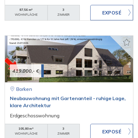
87,56 m²
3
WOHNFLÄCHE
ZIMMER
419.000,- €
Borken
Neubauwohnung mit Gartenanteil - ruhige Lage,
klare Architektur
Erdgeschosswohnung
105,80 m²
3
WOHNFLÄCHE
ZIMMER