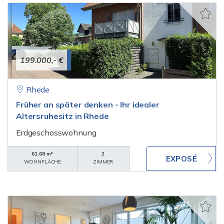
199.000,- €
Rhede
Früher an später denken - Ihr idealer
Altersruhesitz in Rhede
Erdgeschosswohnung
61,68 m²
2
WOHNFLÄCHE
ZIMMER