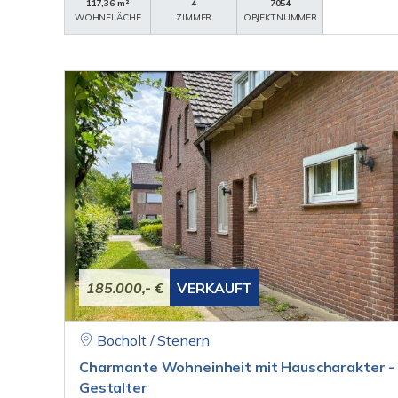
117,36 m²
4
7054
WOHNFLÄCHE
ZIMMER
OBJEKTNUMMER
185.000,- €
VERKAUFT
Bocholt / Stenern
Charmante Wohneinheit mit Hauscharakter - i
Gestalter