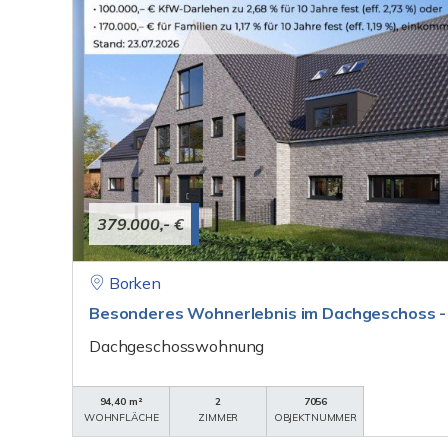
379.000,- €
Borken
Besonderes Wohnerlebnis im Dachgeschoss - m
Dachgeschosswohnung
94,40 m²
2
7056
WOHNFLÄCHE
ZIMMER
OBJEKTNUMMER