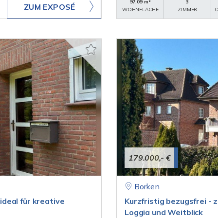
97,09 m²
3
ZUM EXPOSÉ
WOHNFLÄCHE
ZIMMER
O
179.000,- €
Borken
deal für kreative
Kurzfristig bezugsfrei 
Loggia und Weitblick