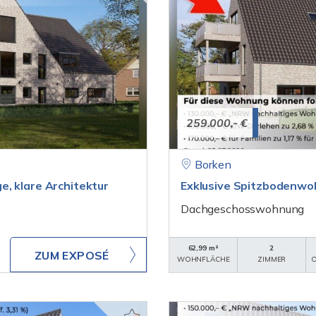
259.000,- €
Borken
, klare Architektur
Exklusive Spitzbodenwo
Dachgeschosswohnung
62,99 m²
2
ZUM EXPOSÉ
WOHNFLÄCHE
ZIMMER
O