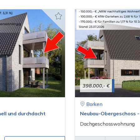
398.000,- €
Borken
ell und durchdacht
Neubau-Obergeschoss - s
Dachgeschosswohnung