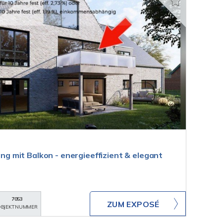
 mit Balkon - energieeffizient & elegant
7053
ZUM EXPOSÉ
BJEKTNUMMER