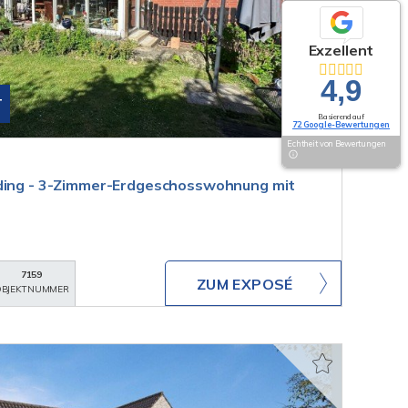
Exzellent
4,9
T
Basierend auf
72 Google-Bewertungen
Echtheit von Bewertungen
eding - 3-Zimmer-Erdgeschosswohnung mit
7159
ZUM EXPOSÉ
BJEKTNUMMER