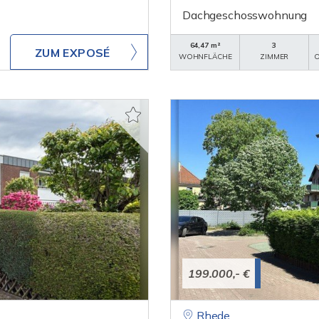
Dachgeschosswohnung
64,47 m²
3
ZUM EXPOSÉ
WOHNFLÄCHE
ZIMMER
O
199.000,- €
Rhede