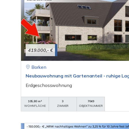
419.000,- €
Borken
Neubauwohnung mit Gartenanteil - ruhige Lage
Erdgeschosswohnung
105,80 m²
3
7049
WOHNFLÄCHE
ZIMMER
OBJEKTNUMMER