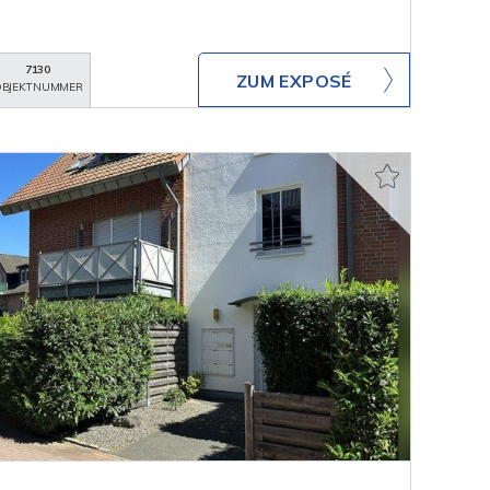
7130
ZUM EXPOSÉ
BJEKTNUMMER