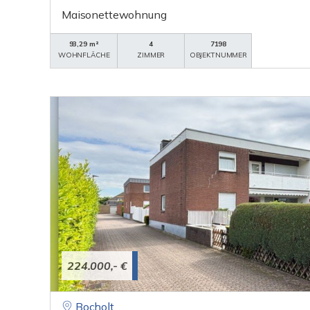
Maisonettewohnung
93,29 m²
4
7198
WOHNFLÄCHE
ZIMMER
OBJEKTNUMMER
224.000,- €
Bocholt