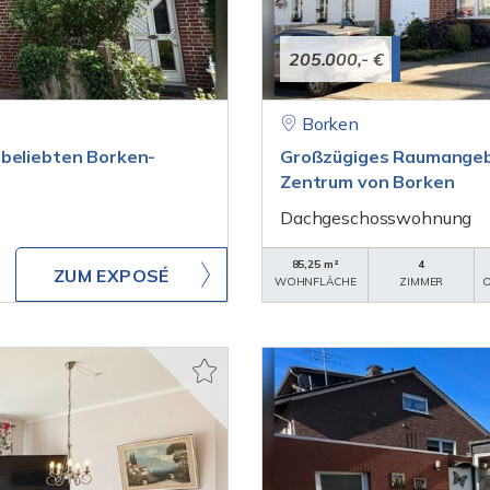
205.000,- €
Borken
 beliebten Borken-
Großzügiges Raumangeb
Zentrum von Borken
Dachgeschosswohnung
85,25 m²
4
ZUM EXPOSÉ
WOHNFLÄCHE
ZIMMER
O