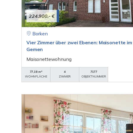
224.900,- €
Borken
Vier Zimmer über zwei Ebenen: Maisonette im
Gemen
Maisonettewohnung
77,18 m²
4
7177
WOHNFLÄCHE
ZIMMER
OBJEKTNUMMER