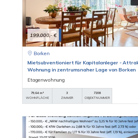
199.000,- €
Borken
Mietsubventioniert für Kapitalanleger - Attra
Wohnung in zentrumsnaher Lage von Borken
Etagenwohnung
79,64 m²
3
7208
WOHNFLÄCHE
ZIMMER
OBJEKTNUMMER