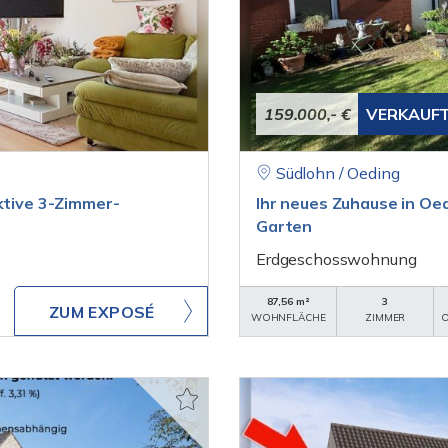
159.000,- €
VERKAUF
Südlohn / Oeding
ktive 3-Zimmer-
Ihr neues Zuhause in O
Garten
Erdgeschosswohnung
87,56 m²
3
ZUM EXPOSÉ
WOHNFLÄCHE
ZIMMER
O