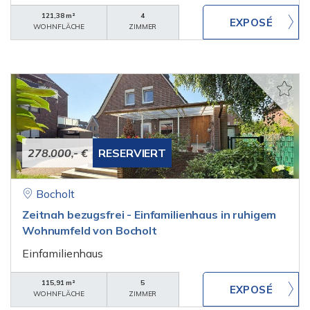
121,38 m²
4
WOHNFLÄCHE
ZIMMER
278.000,- €
RESERVIERT
Bocholt
Zeitnah bezugsfrei - Einfamilienhaus in ruhigem
Wohnumfeld von Bocholt
Einfamilienhaus
115,91 m²
5
WOHNFLÄCHE
ZIMMER