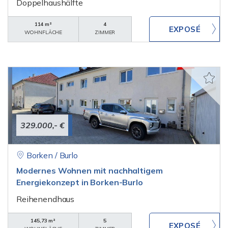
Doppelhaushälfte
114 m²
4
WOHNFLÄCHE
ZIMMER
329.000,- €
Borken / Burlo
Modernes Wohnen mit nachhaltigem
Energiekonzept in Borken-Burlo
Reihenendhaus
145,73 m²
5