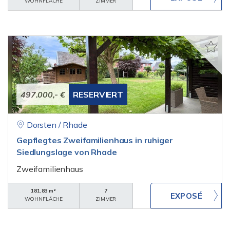
WOHNFLÄCHE
ZIMMER
497.000,- €
RESERVIERT
Dorsten / Rhade
Gepflegtes Zweifamilienhaus in ruhiger
Siedlungslage von Rhade
Zweifamilienhaus
181,83 m²
7
WOHNFLÄCHE
ZIMMER