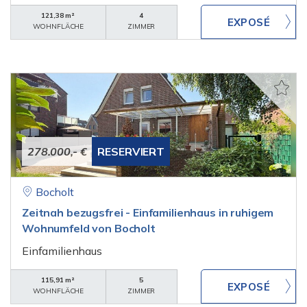
121,38 m²
4
WOHNFLÄCHE
ZIMMER
278.000,- €
RESERVIERT
Bocholt
Zeitnah bezugsfrei - Einfamilienhaus in ruhigem
Wohnumfeld von Bocholt
Einfamilienhaus
115,91 m²
5
WOHNFLÄCHE
ZIMMER