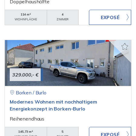
Doppelhaushälfte
114 m²
4
WOHNFLÄCHE
ZIMMER
329.000,- €
Borken / Burlo
Modernes Wohnen mit nachhaltigem
Energiekonzept in Borken-Burlo
Reihenendhaus
145,73 m²
5