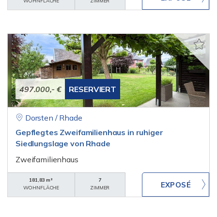
WOHNFLÄCHE
ZIMMER
497.000,- €
RESERVIERT
Dorsten / Rhade
Gepflegtes Zweifamilienhaus in ruhiger
Siedlungslage von Rhade
Zweifamilienhaus
181,83 m²
7
WOHNFLÄCHE
ZIMMER