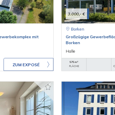
3.000,- €
Borken
Gewerbekomplex mit
Großzügige Gewerbefläch
Borken
Halle
575 m²
ZUM EXPOSÉ
FLÄCHE
O