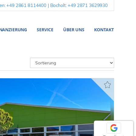
en: +49 2861 8114400 | Bocholt: +49 2871 3629930
INANZIERUNG
SERVICE
ÜBER UNS
KONTAKT