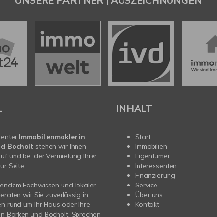
UNSERE PARTNER | AUSZEICHNUNGEN
L
INHALT
tenter
Immobilienmakler in
Start
nd Bocholt
stehen wir Ihnen
Immobilien
uf und bei der Vermietung Ihrer
Eigentümer
ur Seite.
Interessenten
Finanzierung
sendem Fachwissen und lokaler
Service
beraten wir Sie zuverlässig in
Über uns
en rund um Ihr Haus oder Ihre
Kontakt
n Borken und Bocholt. Sprechen