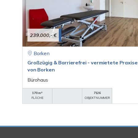
239.000,- €
Borken
Großzügig & Barrierefrei - vermietete Praxise
von Borken
Bürohaus
170 m²
7126
FLÄCHE
OBJEKTNUMMER