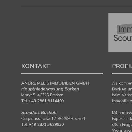
KONTAKT
PROFI
ANDRE MELIS IMMOBILIEN GMBH
Als kompe
Hauptniederlassung Borken
Borken u
Markt 5, 46325 Borken
beim Verka
Tel.
+49 2861 8114400
Immobilie z
Standort Bocholt
Mit umfas
Crispinusstraße 12, 46399 Bocholt
Expertise 
Tel.
+49 2871 3629930
allen Frag
Wohnung i