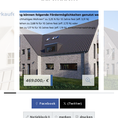
469.000,- €
Facebook
(Twitter)
Notizblock (
)
merken
drucken