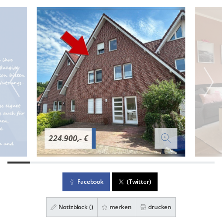
224.900,- €
Facebook
(Twitter)
Notizblock (
)
merken
drucken