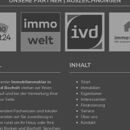
UNSERE PARTNER | AUSZEICHNUNGEN
L
INHALT
tenter
Immobilienmakler in
Start
nd Bocholt
stehen wir Ihnen
Immobilien
uf und bei der Vermietung Ihrer
Eigentümer
ur Seite.
Interessenten
Finanzierung
sendem Fachwissen und lokaler
Service
beraten wir Sie zuverlässig in
Über uns
en rund um Ihr Haus oder Ihre
Kontakt
n Borken und Bocholt. Sprechen