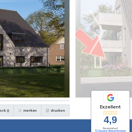
Exzellent
ock (
)
merken
drucken
4,9
Basierend auf
72 Google-Bewertungen