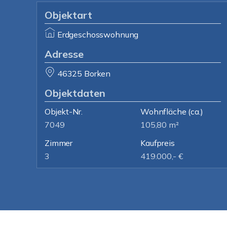
Objektart
Erdgeschosswohnung
Adresse
46325 Borken
Objektdaten
Objekt-Nr.
Wohnfläche
(ca.)
7049
105,80 m²
Zimmer
Kaufpreis
3
419.000,- €