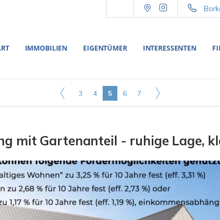
Bork
ART
IMMOBILIEN
EIGENTÜMER
INTERESSENTEN
F
3
4
5
6
7
mit Gartenanteil - ruhige Lage, kl