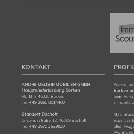
KONTAKT
PROFI
ANDRE MELIS IMMOBILIEN GMBH
Als kompe
Hauptniederlassung Borken
Borken u
Markt 5, 46325 Borken
beim Verka
Tel.
+49 2861 8114400
Immobilie z
Standort Bocholt
Mit umfas
Crispinusstraße 12, 46399 Bocholt
Expertise 
Tel.
+49 2871 3629930
allen Frag
Wohnung i