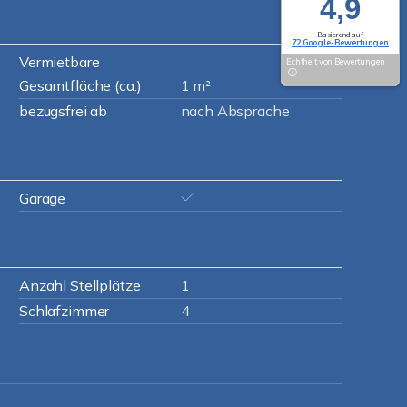
4,9
Basierend auf
72 Google-Bewertungen
Vermietbare
Echtheit von Bewertungen
Gesamtfläche (ca.)
1 m²
bezugsfrei ab
nach Absprache
Garage
Anzahl Stellplätze
1
Schlafzimmer
4