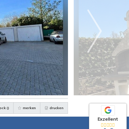
ock (
)
merken
drucken
Exzellent