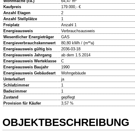
Wohnfläche (ca.)
64,47 m²
Kaufpreis
179.000,- €
Anzahl Etagen
2
Anzahl Stellplätze
1
Freiplatz
Anzahl 1
Energieausweis
Verbrauchsausweis
Wesentlicher Energieträger
GAS
Energieverbrauchskennwert
80,80 kWh / (m²*a)
Energieausweis gültig bis
2036-03-18
Energieausweis Jahrgang
ab dem 1.5.2014
Energieausweis Werteklasse
C
Energieausweis Baujahr
1990
Energieausweis Gebäudeart
Wohngebäude
Unterkellert
ja
Schlafzimmer
1
Badezimmer
1
Zustand
gepflegt
Provision für Käufer
3,57 %
OBJEKTBESCHREIBUNG